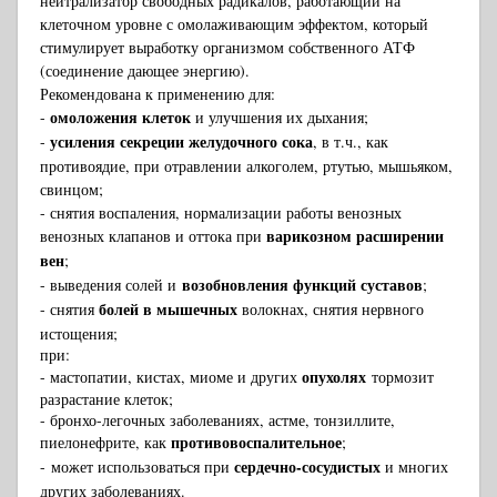
нейтрализатор свободных радикалов, работающий на
клеточном уровне с омолаживающим эффектом, который
стимулирует выработку организмом собственного АТФ
(соединение дающее энергию).
Рекомендована к применению для:
омоложения клеток
-
и улучшения их дыхания;
усиления секреции желудочного сока
-
, в т.ч., как
противоядие, при отравлении алкоголем, ртутью, мышьяком,
свинцом;
- снятия воспаления, нормализации работы венозных
варикозном расширении
венозных клапанов и оттока при
вен
;
возобновления функций суставов
- выведения солей и
;
болей в мышечных
- снятия
волокнах, снятия нервного
истощения;
при:
опухолях
- мастопатии, кистах, миоме и других
тормозит
разрастание клеток;
- бронхо-легочных заболеваниях, астме, тонзиллите,
противовоспалительное
пиелонефрите, как
;
сердечно-сосудистых
-
может использоваться при
и многих
других заболеваниях.