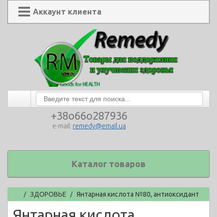
Аккаунт клиента
+38o66o287936
e-mail:
remedy@email.ua
Каталог товаров
Главная
ЗДОРОВЬЕ
Янтарная кислота №80, антиоксидант
/
/
Янтарная кислота