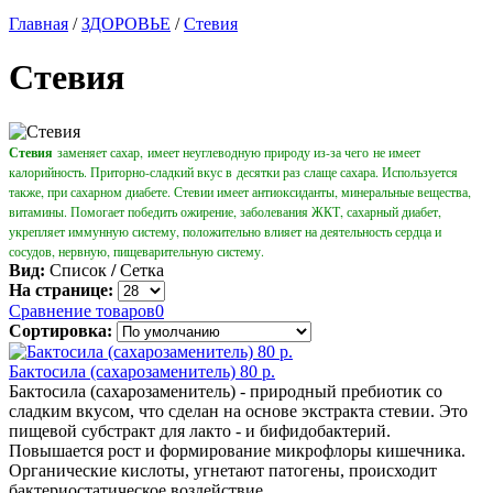
Главная
/
ЗДОРОВЬЕ
/
Стевия
Стевия
Стевия
заменяет сахар,
имеет неуглеводную природу из-за чего
не имеет
калорийность
. П
риторно-сладкий вкус в
десятки раз слаще сахара. Используется
также, при сахарном диабете. Стевии имеет антиоксиданты, минеральные вещества,
витамины. П
омогает победить ожирение, заболевания ЖКТ, сахарный диабет,
укрепляет иммунную систему, положительно влияет на деятельность сердца и
сосудов, нервную, пищеварительную систему.
Вид:
Список
/
Сетка
На странице:
Сравнение товаров
0
Сортировка:
Бактосила (сахарозаменитель) 80 р.
Бактосила (сахарозаменитель) - природный пребиотик со
сладким вкусом, что сделан на основе экстракта стевии. Это
пищевой субстракт для лакто - и бифидобактерий.
Повышается рост и формирование микрофлоры кишечника.
Органические кислоты, угнетают патогены, происходит
бактериостатическое воздействие..