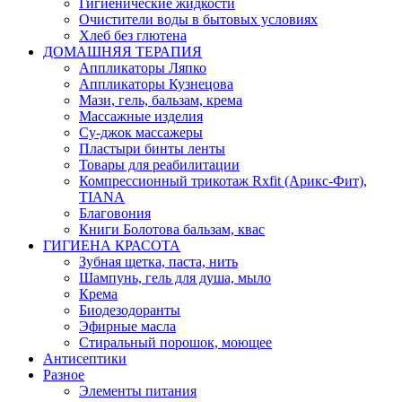
Гигиенические жидкости
Очистители воды в бытовых условиях
Хлеб без глютена
ДОМАШНЯЯ ТЕРАПИЯ
Аппликаторы Ляпко
Аппликаторы Кузнецова
Мази, гель, бальзам, крема
Массажные изделия
Су-джок массажеры
Пластыри бинты ленты
Товары для реабилитации
Компрессионный трикотаж Rxfit (Арикс-Фит),
TIANA
Благовония
Книги Болотова бальзам, квас
ГИГИЕНА КРАСОТА
Зубная щетка, паста, нить
Шампунь, гель для душа, мыло
Крема
Биодезодоранты
Эфирные масла
Стиральный порошок, моющее
Антисептики
Разное
Элементы питания