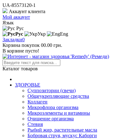
UA-85573120-1
Аккаунт клиента
Мой аккаунт
Язык
Рус
Рус
Укр
Eng
Закладки
0
Корзина покупок
0
0.00 грн.
В корзине пусто!
Каталог товаров
ЗДОРОВЬЕ
Суппозитории (свечи)
Общеукрепляющие средства
Коллаген
Микрофлора организма
Микроэлементы и витамины
Очищение организма
Стевия
Рыбий жир, растительные масла
Бобровая струя, мускус Каборги