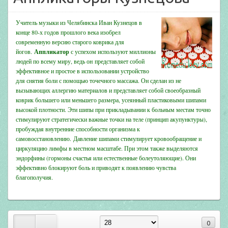
Учитель музыки из Челябинска Иван Кузнецов в
конце 80-х годов прошлого века изобрел
современную версию старого коврика для
йогов.
Аппликатор
с успехом используют миллионы
людей по всему миру, ведь он
представляет собой
эффективное и простое в использовании устройство
для снятия боли с помощью точечного массажа. Он сделан из не
вызывающих аллергию материалов и представляет собой своеобразный
коврик большего или меньшего размера, усеянный пластиковыми шипами
высокой плотности. Эти шипы при прикладывании к больным местам точно
стимулируют стратегически важные точки на теле (принцип акупунктуры),
пробуждая внутренние способности организма к
самовосстановлению. Давление шипами стимулирует кровообращение и
циркуляцию лимфы в местном масштабе. При этом также выделяются
эндорфины (гормоны счастья или естественные болеутоляющие). Они
эффективно блокируют боль и приводят к появлению чувства
благополучия.
0