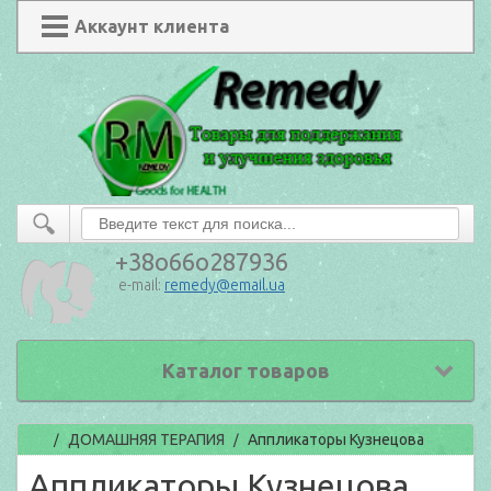
Аккаунт клиента
+38o66o287936
e-mail:
remedy@email.ua
Каталог товаров
Главная
ДОМАШНЯЯ ТЕРАПИЯ
Аппликаторы Кузнецова
/
/
Аппликаторы Кузнецова