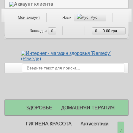
Аккаунт клиента
Мой аккаунт
Язык
Рус
Закладки
0
0
0.00 грн.
ЗДОРОВЬЕ
ДОМАШНЯЯ ТЕРАПИЯ
ГИГИЕНА КРАСОТА
Антисептики
Гла
/