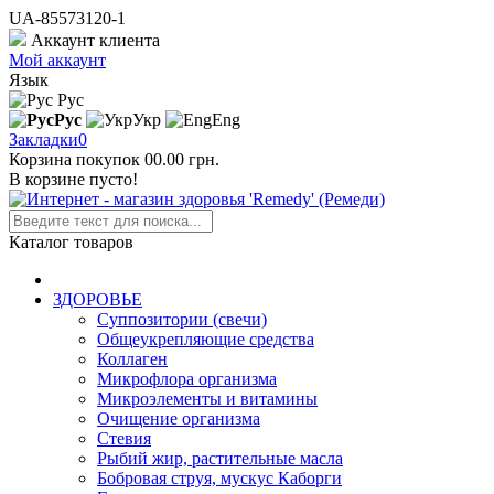
UA-85573120-1
Аккаунт клиента
Мой аккаунт
Язык
Рус
Рус
Укр
Eng
Закладки
0
Корзина покупок
0
0.00 грн.
В корзине пусто!
Каталог товаров
ЗДОРОВЬЕ
Суппозитории (свечи)
Общеукрепляющие средства
Коллаген
Микрофлора организма
Микроэлементы и витамины
Очищение организма
Стевия
Рыбий жир, растительные масла
Бобровая струя, мускус Каборги