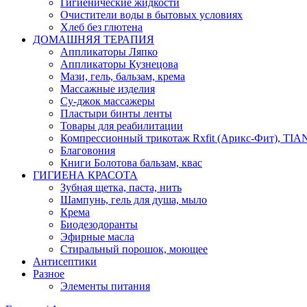
Гигиенические жидкости
Очистители воды в бытовых условиях
Хлеб без глютена
ДОМАШНЯЯ ТЕРАПИЯ
Аппликаторы Ляпко
Аппликаторы Кузнецова
Мази, гель, бальзам, крема
Массажные изделия
Су-джок массажеры
Пластыри бинты ленты
Товары для реабилитации
Компрессионный трикотаж Rxfit (Арикс-Фит), TI
Благовония
Книги Болотова бальзам, квас
ГИГИЕНА КРАСОТА
Зубная щетка, паста, нить
Шампунь, гель для душа, мыло
Крема
Биодезодоранты
Эфирные масла
Стиральный порошок, моющее
Антисептики
Разное
Элементы питания