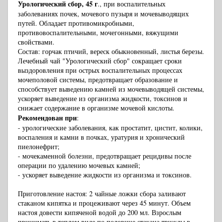
Урологический сбор, 45 г
., при воспалительных
заболеваниях почек, мочевого пузыря и мочевыводящих
путей. Обладает противомикробными,
противовоспалительными, мочегонными, вяжущими
свойствами.
Состав: горчак птичий, вереск обыкновенный, листья березы.
Лечебный чай "Урологический сбор" сокращает сроки
выздоровления при острых воспалительных процессах
мочеполовой системы, предотвращает образование и
способствует выведению камней из мочевыводящей системы,
ускоряет выведение из организма жидкости, токсинов и
снижает содержание в организме мочевой кислоты.
Рекомендован при
:
- урологические заболевания, как простатит, цистит, колики,
воспаления и камни в почках, уратурия и хронический
пиелонефрит;
- мочекаменной болезни, предотвращает рецидивы после
операции по удалению мочевых камней;
- ускоряет выведение жидкости из организма и токсинов.
Приготовление настоя: 2 чайные ложки сбора заливают
стаканом кипятка и процеживают через 45 минут. Объем
настоя довести кипяченой водой до 200 мл. Взрослым
принимать в теплом виде по половине стакана трижды в