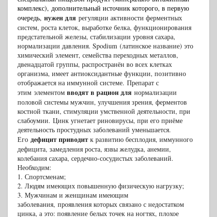
комплекс),
дополнительный источник которого
, в первую
нужен для
очередь,
регуляции активности ферментных
систем, роста клеток, выработке белка, функционирования
предстательной железы, стабилизации уровня сахара,
нормализации давления. Spodium
(латинское название) это
химический элемент, семейства переходных металлов,
двен
адцатой группы, распространён во всех клетках
организма, имеет антиоксидантные функции, позитивно
отображается на иммунной системе.
Препарат с
вводят в рацион для
этим
элементом
нормализации
половой системы мужчин, улучшения зрения, ферментов
костной ткани, стимуляции умственной деятельности, при
слабоумии.
Цинк угнетает риновирусы, при его приёме
деятельность простудных заболеваний уменьшается.
дефицит приводит
Его
к развитию бесплодия, иммунного
дефицита, замедления роста, язвы желудка, анемии,
колебания сахара, сердечно-сосудистых заболеваний.
Необходим:
1. Спортсменам;
2. Людям имеющих повышенную физическую нагрузку;
3. Мужчинам и женщинам имеющим
заболевания,
проявления которых связано с недостатком
цинка, а это: появление белых точек на ногтях, плохое