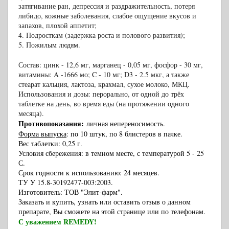
затягивание ран, депрессия и раздражительность, потеря
либидо, кожные заболевания, слабое ощущение вкусов и
запахов, плохой аппетит;
4. Подросткам (задержка роста и полового развития);
5. Пожилым людям.
Состав: цинк - 12,6 мг, марганец - 0,05 мг, фосфор - 30 мг,
витамины: A -1666 мо; C - 10 мг; D3 - 2.5 мкг, а также
стеарат кальция, лактоза, крахмал, сухое молоко, МКЦ.
Использования и дозы: перорально, от одной до трёх
таблетке на день, во время еды (на протяжении одного
месяца).
Противопоказания:
личная непереносимость
.
Форма выпуска
: по 10 штук, по 8 блистеров в пачке.
Вес таблетки: 0,25 г.
Условия сбережения: в темном месте, с температурой 5 - 25
С
.
Срок годности к использованию: 24 месяцев.
ТУ У 15.8-30192477-003:2003.
Изготовитель: ТОВ "Элит-фарм".
Заказать и купить, узнать или оставить отзыв о данном
препарате, Вы сможете на этой странице или по телефонам.
С уважением REMEDY!