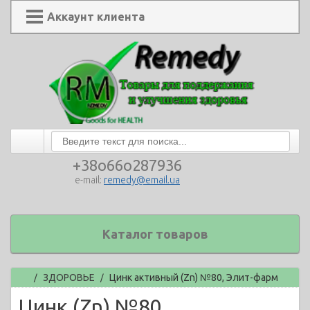
Аккаунт клиента
+38o66o287936
e-mail:
remedy@email.ua
Каталог товаров
Главная
ЗДОРОВЬЕ
Цинк активный (Zn) №80, Элит-фарм
/
/
Цинк (Zn) №80