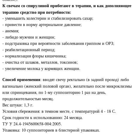
К свечам со спирулиной прибегают в терапии, и как дополняющее
терапию средство при потребности:
- уменьшить холестерин и стабилизировать сахар;
- привести в норму артериальное давление;
- анемия;
- либидо мужчин и женщин;
- подстраховка при вероятности заболевания гриппом и ОРЗ;
- реабилитационный период;
- нормализация флоры кишечника;
- очистка от шлаков, металлов, токсинов;
- увеличение молока у кормящих женщин.
Способ применения
: вводят свечу ректально (в задний проход) либо
вагинально (женский половой орган), желательно после микроклизмы
или спринцевания, по 1-му суппозиторию 1 раз на день,
продолжительностью месяц.
Вес штуки: 1,3 г.
Условия сбережения: в темном месте, с температурой 4 - 18 С.
Срок годности к использованию: 24 месяца.
ТУ У 24.4-1945600658-004:2005.
Упаковка: 10 суппозиториев в блистерной упаковках.