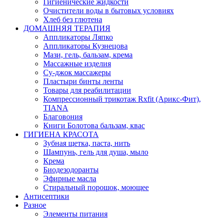
Гигиенические жидкости
Очистители воды в бытовых условиях
Хлеб без глютена
ДОМАШНЯЯ ТЕРАПИЯ
Аппликаторы Ляпко
Аппликаторы Кузнецова
Мази, гель, бальзам, крема
Массажные изделия
Су-джок массажеры
Пластыри бинты ленты
Товары для реабилитации
Компрессионный трикотаж Rxfit (Арикс-Фит),
TIANA
Благовония
Книги Болотова бальзам, квас
ГИГИЕНА КРАСОТА
Зубная щетка, паста, нить
Шампунь, гель для душа, мыло
Крема
Биодезодоранты
Эфирные масла
Стиральный порошок, моющее
Антисептики
Разное
Элементы питания