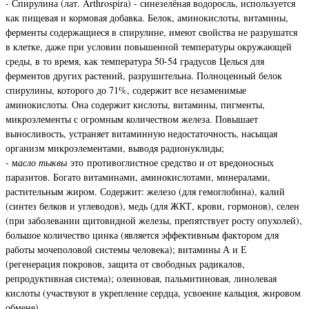
- Спирулина (лат. Arthrospira) - синезелёная водоросль, используется
как пищевая и кормовая добавка. Белок, аминокислоты, витамины,
ферменты содержащиеся в спирулине, имеют свойства не разрушатся
в клетке, даже при условии повышенной температуры окружающей
среды, в то время, как температура 50-54 градусов Целься для
ферментов других растений, разрушительна. Полноценный белок
спирулины, которого до 71%, содержит все незаменимые
аминокислоты. Она содержит кислоты, витамины, пигменты,
микроэлементы с огромным количеством железа. Повышает
выносливость, устраняет витаминную недостаточность, насыщая
организм микроэлементами, выводя радионуклиды;
- м
асло тыквы
это
противоглистное средство и от вредоносных
паразитов. Богато витаминами, аминокислотами, минералами,
растительным жиром. С
одержит: железо (для гемоглобина), калий
(синтез белков и углеводов), медь (для ЖКТ, крови, гормонов), селен
(при заболевании щитовидной железы, препятствует росту опухолей),
большое количество цинка (является эффективным фактором для
работы мочеполовой системы человека); витамины А и Е
(регенерация покровов, защита от свободных радикалов,
репродуктивная система); олеиновая, пальмитиновая, линолевая
кислоты (участвуют в укрепление сердца, усвоение кальция, жировом
обмене).