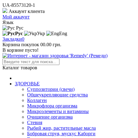
UA-85573120-1
Аккаунт клиента
Мой аккаунт
Язык
Рус
Рус
Укр
Eng
Закладки
0
Корзина покупок
0
0.00 грн.
В корзине пусто!
Каталог товаров
ЗДОРОВЬЕ
Суппозитории (свечи)
Общеукрепляющие средства
Коллаген
Микрофлора организма
Микроэлементы и витамины
Очищение организма
Стевия
Рыбий жир, растительные масла
Бобровая струя, мускус Каборги