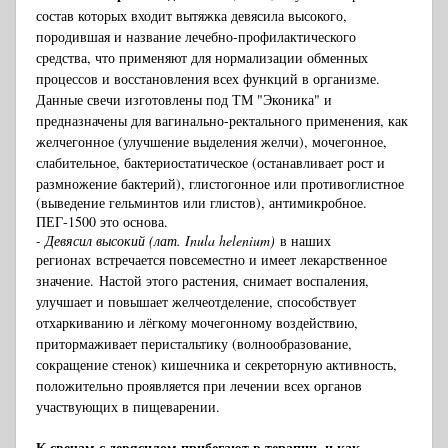
состав которых входит вытяжка девясила высокого,
породившая и название лечебно-профилактического
средства, что применяют для нормализации обменных
процессов и восстановления всех функций в организме.
Данные свечи изготовлены под ТМ "Эконика" и
предназначены для вагинально-ректального применения, как
желчегонное (улучшение выделения желчи), мочегонное,
слабительное, бактериостатическое (останавливает рост и
размножение бактерий)
, глистогонное или противоглистное
(выведение гельминтов или глистов), антимикробное.
ПЕГ-1500 это основа.
- Девясил высокий (лат. Inula helenium)
в наших
регионах встречается повсеместно и имеет лекарственное
значение. Настой этого
растения, снимает воспаления
,
улучшает и повышает желчеотделение, способствует
отхаркиванию и лёгкому мочегонному воздействию,
притормаживает перистальтику (волнообразование,
сокращение стенок) кишечника и секреторную активность,
положительно проявляется при лечении всех органов
участвующих в пищеварении.
К свечам с девясилом прибегают в терапии, и как