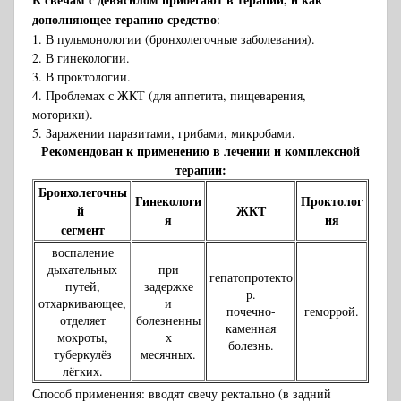
дополняющее терапию средство
:
1. В пульмонологии (бронхолегочные заболевания).
2. В гинекологии.
3. В проктологии.
4. Проблемах с ЖКТ (для аппетита, пищеварения,
моторики).
5. Заражении паразитами, грибами, микробами.
Рекомендован к применению в лечении и комплексной
терапии:
Бронхолегочны
Гинекологи
Проктолог
й
ЖКТ
я
ия
сегмент
воспаление
дыхательных
при
гепатопротекто
путей,
задержке
р.
отхаркивающее,
и
почечно-
геморрой.
отделяет
болезненны
каменная
мокроты,
х
болезнь.
туберкулёз
месячных.
лёгких.
Способ применения: вводят свечу ректально (в задний