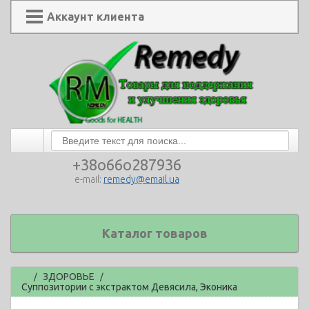
Аккаунт клиента
+38o66o287936
e-mail:
remedy@email.ua
Каталог товаров
Главная
ЗДОРОВЬЕ
/
/
Суппозитории с экстрактом Девясила, Эконика