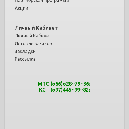
Партнёрская программа
Акции
Личный Кабинет
Личный Кабинет
История заказов
Закладки
Рассылка
МТС
(o66)o28~79
~
36
;
КС (o97)445~99
~
82;