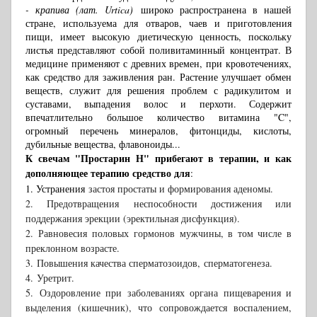
- крапива (лат. Urtica)
широко распространена в нашей
стране, используема для отваров, чаев и приготовления
пищи, имеет высокую диетическую ценность, поскольку
листья представляют собой поливитаминный концентрат. В
медицине применяют с древних времен, при кровотечениях,
как средство для заживления ран. Растение улучшает обмен
веществ, служит для решения проблем с радикулитом и
суставами, выпадения волос и перхоти. Содержит
впечатлительно большое количество витамина "C",
огромный перечень минералов, фитонциды, кислоты,
дубильные вещества, флавоноиды...
К свечам "Простарин Н" прибегают в терапии, и как
дополняющее терапию средство для
:
1. Устранения
застоя простаты и формирования аденомы.
2. Предотвращения неспособности достижения или
поддержания эрекции (эректильная дисфункция).
2. Равновесия половых гормонов мужчины, в том числе в
преклонном возрасте.
3. Повышения качества сперматозоидов, сперматогенеза.
4. Уретрит.
5. Оздоровление при заболеваниях органа пищеварения и
выделения (кишечник), что сопровождается воспа­лением,