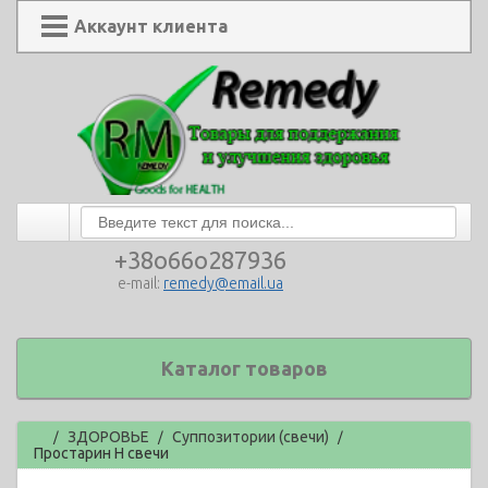
Аккаунт клиента
+38o66o287936
e-mail:
remedy@email.ua
Каталог товаров
Главная
ЗДОРОВЬЕ
Суппозитории (свечи)
/
/
/
Простарин Н свечи