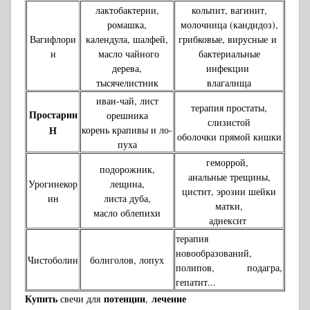
лактобактерии,
кольпит, вагинит,
ромашка,
молочница (кандидоз),
Вагифлори
календула, шалфей,
грибковые, вирусные и
н
масло чайного
бактериальные
дерева,
инфекции
тысячелистник
влагалища
иван-чай, лист
терапия простаты,
Простарин
орешника
слизистой
Н
корень крапивы и ло­
оболочки прямой кишки
пуха
геморрой,
подорожник,
анальные трещины,
Урогинекор
лещина,
цистит, эрозии шейки
ин
листа дуба,
матки,
масло облепихи
аднексит
терапия
новообразований,
Чистоболин
болиголов, лопух
полипов, подагра,
гепатит...
Купить
потенции
лечение
свечи для
,