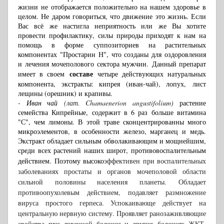
жизни не отображается положительно на нашем здоровье в
целом. Не даром говориться, что движение это жизнь. Если
Вас всё же настигла неприятность или же Вы хотите
провести профилактику, силы природы приходят к нам на
помощь в форме суппозиториев на растительных
компонентах "Простарин Н", что созданы для оздоровления
и лечения мочеполового сектора мужчин.
Данный препарат
составе
и
меет в своем
четыре действующих натуральных
компонента, экстракты: кипрея (
иван-чай), ло­пух, лист
лещины (орешник) и крапивы.
- Иван чай
(лат. Chamaenerion angustifolium)
растение
семейства Кипрейные, содержит в 6 раз больше витамина
"С", чем лимоны. В этой траве сконцентрированны много
микроэлементов, в особенности железо, марганец и медь.
Экстракт обладает сильным обволакивающим и мощнейшим,
среди всех растений наших широт, противовоспалительным
действием. Поэтому высоко
эффективен при воспалительных
заболеваниях простаты и органов мочеполовой области
сильной половины населения планеты. Обладает
противоопухолевым действием, подавляет размножение
вируса простого герпеса. Успокаивающе действует на
центральную нервную систему. Проявляет ранозаживляющие
свойства при язвенной болезни и других болезнях ЖКТ,