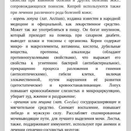
сопровождающихся поносом. Кипрей используются также
при лечении различного рода болезней кожи;
- корень лопуха
(лат. Arctium)
, издавна известен в народной
медицине и официальной, как лекарственное средство.
Может так же употребляться в пищу. Он богат инулином,
который приходит на помощь при сахарном диабете,
выводит шлаки и токсины с организма. Корни содержат
микро- и макроэлементы, витамины, кислоты, дубильные
вещества, протеины, алкалоиды (обладают
противоопухолевыми свойствами), что выражает его
свойства к угнетению бактерий (антибактериальное),
прекращению процесса разложения и гниения
(антисептическими), гибели клетки, включая
злокачественной, путем нарушения её развития
(цитостатическое) и кровоостанавливающее. Лопух
повышает кровоснабжение слизистых и микроциркуляцию,
убирает зуд, жжение и раздражение;
- орешник или лещина (лат. Corylus)
сосудорасширяющее и
мягчительное средство. Снимает воспаление, повышает
либидо и мужскую силу. Расслабляет спазмированные
мочевыводящие пути, для лучшего выделения мочи. Листья,
также, поддерживают иммунитет, используют при анемии и
лечении сердечно-сосудистых недугов;