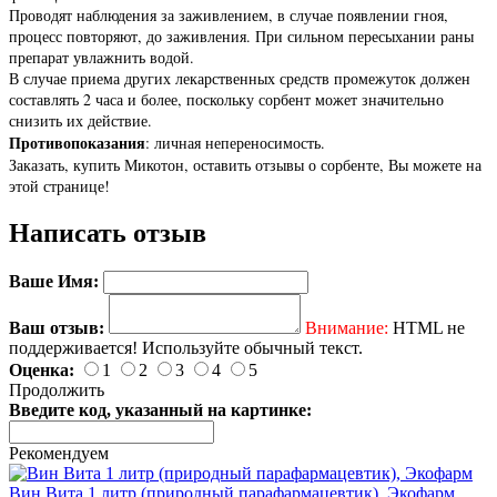
Проводят наблюдения за заживлением, в случае появлении гноя,
процесс повторяют, до заживления. При сильном пересыхании раны
препарат увлажнить водой.
В случае приема других лекарственных средств промежуток должен
составлять 2 часа и более, поскольку сорбент может значительно
снизить их действие.
Противопоказания
: личная непереносимость.
Заказать, купить Микотон, оставить отзывы о сорбенте, Вы можете на
этой странице!
Написать отзыв
Ваше Имя:
Ваш отзыв:
Внимание:
HTML не
поддерживается! Используйте обычный текст.
Оценка:
1
2
3
4
5
Продолжить
Введите код, указанный на картинке:
Рекомендуем
Вин Вита 1 литр (природный парафармацевтик), Экофарм