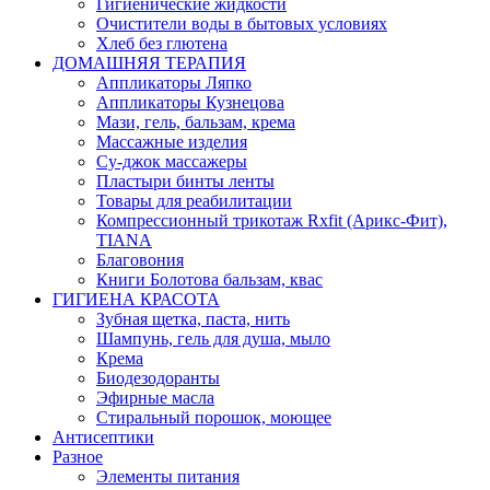
Гигиенические жидкости
Очистители воды в бытовых условиях
Хлеб без глютена
ДОМАШНЯЯ ТЕРАПИЯ
Аппликаторы Ляпко
Аппликаторы Кузнецова
Мази, гель, бальзам, крема
Массажные изделия
Су-джок массажеры
Пластыри бинты ленты
Товары для реабилитации
Компрессионный трикотаж Rxfit (Арикс-Фит),
TIANA
Благовония
Книги Болотова бальзам, квас
ГИГИЕНА КРАСОТА
Зубная щетка, паста, нить
Шампунь, гель для душа, мыло
Крема
Биодезодоранты
Эфирные масла
Стиральный порошок, моющее
Антисептики
Разное
Элементы питания