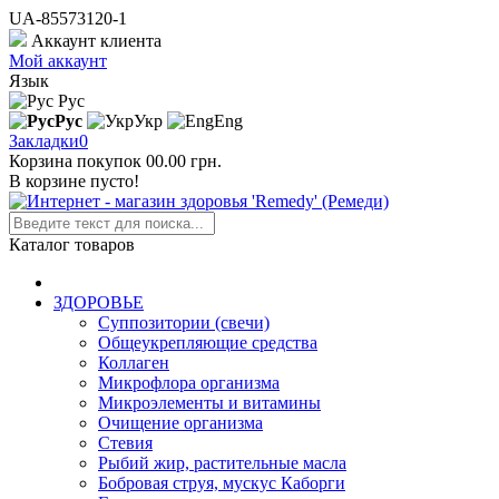
UA-85573120-1
Аккаунт клиента
Мой аккаунт
Язык
Рус
Рус
Укр
Eng
Закладки
0
Корзина покупок
0
0.00 грн.
В корзине пусто!
Каталог товаров
ЗДОРОВЬЕ
Суппозитории (свечи)
Общеукрепляющие средства
Коллаген
Микрофлора организма
Микроэлементы и витамины
Очищение организма
Стевия
Рыбий жир, растительные масла
Бобровая струя, мускус Каборги