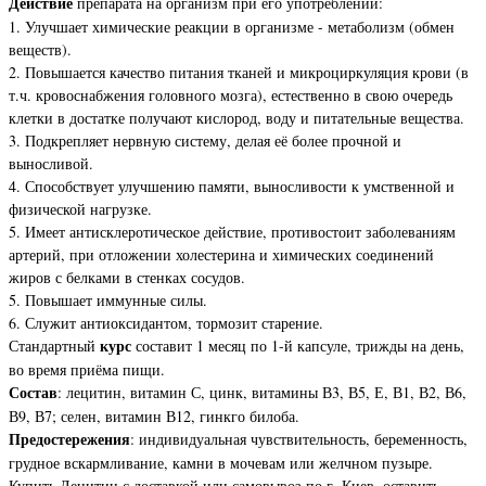
Действие
препарата на организм при его употреблении:
1. Улучшает химические реакции в организме - метаболизм (обмен
веществ).
2. Повышается качество питания тканей и микроциркуляция крови (в
т.ч. кровоснабжения головного мозга), естественно в свою очередь
клетки в достатке получают кислород, воду и питательные вещества.
3. Подкрепляет нервную систему, делая её более прочной и
выносливой.
4. Способствует улучшению памяти, выносливости к умственной и
физической нагрузке.
5. Имеет антисклеротическое действие, противостоит заболеваниям
артерий, при отложении холестерина и химических соединений
жиров с белками в стенках сосудов.
5. Повышает иммунные силы.
6. Служит антиоксидантом, тормозит старение.
курс
Стандартный
составит 1 месяц по 1-й капсуле, трижды на день,
во время приёма пищи.
Состав
: лецитин, витамин С, цинк, витамины В3, В5, Е, В1, В2, В6,
В9, В7; селен, витамин В12, гинкго билоба.
Предостережения
: индивидуальная чувствительность, беременность,
грудное вскармливание, камни в мочевам или желчном пузыре.
Купить Лецитин с доставкой или самовывоз по г. Киев, оставить