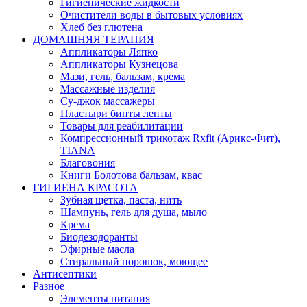
Гигиенические жидкости
Очистители воды в бытовых условиях
Хлеб без глютена
ДОМАШНЯЯ ТЕРАПИЯ
Аппликаторы Ляпко
Аппликаторы Кузнецова
Мази, гель, бальзам, крема
Массажные изделия
Су-джок массажеры
Пластыри бинты ленты
Товары для реабилитации
Компрессионный трикотаж Rxfit (Арикс-Фит),
TIANA
Благовония
Книги Болотова бальзам, квас
ГИГИЕНА КРАСОТА
Зубная щетка, паста, нить
Шампунь, гель для душа, мыло
Крема
Биодезодоранты
Эфирные масла
Стиральный порошок, моющее
Антисептики
Разное
Элементы питания