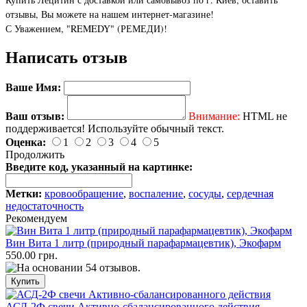
отзывы, Вы можете на нашем интернет-магазине!
С Уважением, "REMEDY" (РЕМЕДИ)!
Написать отзыв
Ваше Имя:
Ваш отзыв:
Внимание:
HTML не
поддерживается! Используйте обычный текст.
Оценка:
1
2
3
4
5
Продолжить
Введите код, указанный на картинке:
Метки:
кровообращение
,
воспаление
,
сосуды
,
сердечная
недостаточность
Рекомендуем
Вин Вита 1 литр (природный парафармацевтик), Экофарм
550.00 грн.
АСД-2Ф свечи Активно-сбалансированного действия