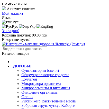
UA-85573120-1
Аккаунт клиента
Мой аккаунт
Язык
Рус
Рус
Укр
Eng
Закладки
0
Корзина покупок
0
0.00 грн.
В корзине пусто!
Каталог товаров
ЗДОРОВЬЕ
Суппозитории (свечи)
Общеукрепляющие средства
Коллаген
Микрофлора организма
Микроэлементы и витамины
Очищение организма
Стевия
Рыбий жир, растительные масла
Бобровая струя, мускус Каборги