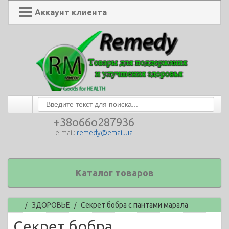
Аккаунт клиента
+38o66o287936
e-mail:
remedy@email.ua
Каталог товаров
Главная
ЗДОРОВЬЕ
Секрет бобра с пантами марала
/
/
Секрет бобра