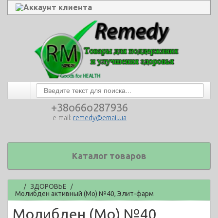
Аккаунт клиента
+38o66o287936
e-mail:
remedy@email.ua
Каталог товаров
Главная
ЗДОРОВЬЕ
/
/
Молибден активный (Mo) №40, Элит-фарм
Молибден (Mo) №40