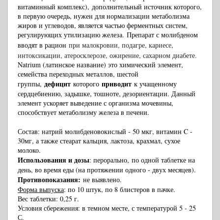
витаминный комплекс),
дополнительный источник которого
,
в первую очередь, нужен для нормализации метаболизма
жиров и углеводов, является частью ферментных систем,
регулирующих утилизацию железа.
Препарат с молибденом
вводят в рацион
при малокровии, подагре, кариесе,
интоксикации, атеросклерозе, ожирение, сахарном диабете.
Natrium (латинское название) это химический элемент,
семейства переходных металлов, шестой
дефицит
приводит
группы,
которого
к учащенному
сердцебиению, задышке, тошноте, дезориентации. Данный
элемент ускоряет выведение с организма мочевины,
способствует метаболизму железа в печени.
Состав: натрий молибденовокислый - 50 мкг, витамин C -
30мг
, а также стеарат кальция, лактоза, крахмал, сухое
молоко.
Использования и дозы
: перорально, по одной таблетке на
день, во время еды (на протяжении одного - двух месяцев).
Противопоказания:
не выявлено
.
Форма выпуска
: по 10 штук, по 8 блистеров в пачке.
Вес таблетки: 0,25 г.
Условия сбережения: в темном месте, с температурой 5 - 25
С
.