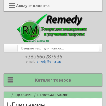
Аккаунт клиента
+38o66o287936
e-mail:
remedy@email.ua
Каталог товаров
Главная
ЗДОРОВЬЕ
L-Глютамин, 50капс
/
/
L-Глютамин