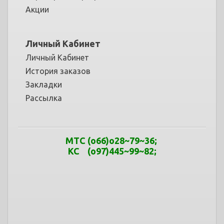
Акции
Личный Кабинет
Личный Кабинет
История заказов
Закладки
Рассылка
МТС
(o66)o28~79
~
36
;
КС (o97)445~99
~
82;