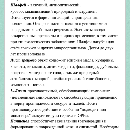
Шалфей
- вяжущий, антисептический,
кровоостанавливающий природный инструмент.
Используется в форме ингаляций, спринцевания,
полоскания. Отвары и настои, являются устоявшимися
народными лечебными средствами. Экстракты вводят в
лекарственные препараты и широко применяют, в том числе
при гинекологических заболеваниях. Шалфей пагубен для
стафилококков и других микроорганизмов. Детям до двух
лет противопоказан.
Лист грецкого ореха
содержит эфирные масла, кумарины,
кислоты, витамины, антиоксиданты, флавоноиды, дубильные
вещества, минеральные соли, а так же природный
антибиотик с мощной антибактериальной способностью,
компонент - юглон.
L-Лизин
противоотечный, обезболивающий компонент
(незаменимая аминокислота), способствующий приведению
в норму проницаемости сосудов и тканей. Носит
противовирусное действие и особенно "подводит под
монастырь"
атакует
вирусы герпеса и ОРВи.
Пантенол
способствует заживлению (регенерации) и
формированию поврежденной кожи и слизистой. Необходим