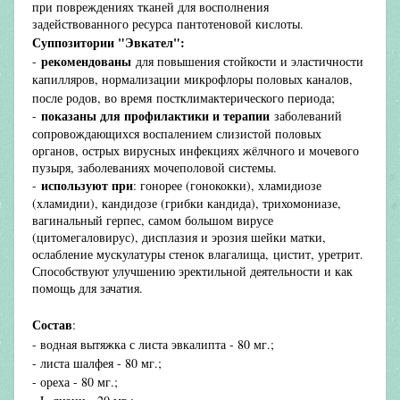
при повреждениях тканей для восполнения
задействованного ресурса пантотеновой кислоты.
Суппозитории "
Эвкател":
рекомендованы
-
для повышения стойкости и эластичности
капилляров, нормализации микрофлоры половых каналов,
после родов, во время
постклимактерического периода
;
показаны для профилактики и терапии
-
заболеваний
сопровождающихся воспалением слизистой половых
органов, острых вирусных инфекциях жёлчного и мочевого
пузыря, заболеваниях мочеполовой системы
.
и
спользуют при
-
: гонорее (гонококки), хламидиозе
(хламидии), кандидозе (грибки кандида), трихомониазе,
вагинальный герпес, самом большом вирусе
(цитомегаловирус), дисплазия и эрозия шейки матки,
ослабление мускулатуры стенок влагалища,
цистит, уретрит
.
Способствуют улучшению эректильной деятельности и как
помощь для зачатия.
Состав
:
- водная вытяжка с листа эвкалипта - 80 мг.;
- листа шалфея - 80 мг.;
- ореха - 80 мг.;