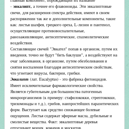
главный компонент, порождающий их название
эвкалипт,
-
а точнее его флавоноиды.
Эти эвкалиптовые
свечи, для расширения спектра действия, имеют в своем
распоряжении так же и дополнительные компоненты, такие
как: листья шалфея, грецкого ореха, L-лизин и пантенол,
осуществляющие противовоспалительные,
ранозаживляющие, антисептические, спазмолитические
воздействия.
Составляющие свечей "Эвкател" попав в организм, путем их
введения, точно не будут "бить баклуши", а воздействуют на
очаг заболевания, в организме, путем обезболивания и
снятия воспаления благодаря антисептическим свойствам,
что угнетают вирусы, бактерии, грибки.
Эвкалипт
(лат. Eucalyptus) - это фабрика фитонцидов.
Имеет исключительные фармакологические свойства.
Является губительным для большинства патогенных
микроорганизмов (к примеру: стафилококки, стрептококки,
трихомонады и т.д.), грибов, наипростейших паразитических
форм. Выступает как средство снижающее болевые
ощущения. Листья содержат эфирные масла, дубильные и
смолистые вещества. Факт: эвкалиптовые деревья
отпугивают мошек, комаров и москитов.