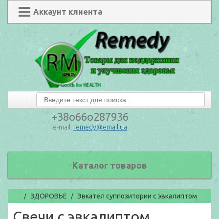
Аккаунт клиента
+38o66o287936
e-mail:
remedy@email.ua
Каталог товаров
Главная
ЗДОРОВЬЕ
Эвкател суппозитории с эвкалиптом
/
/
Свечи с эвкалиптом