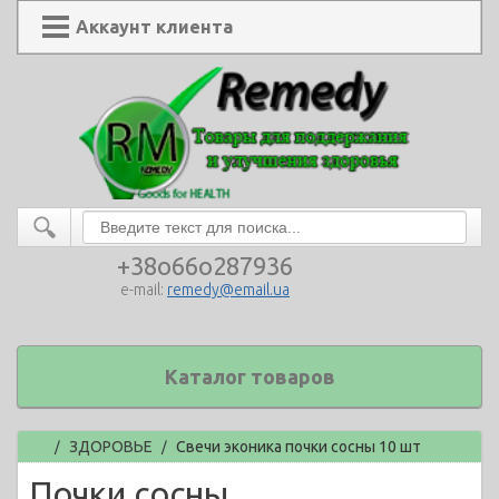
Аккаунт клиента
+38o66o287936
e-mail:
remedy@email.ua
Каталог товаров
Главная
ЗДОРОВЬЕ
Свечи эконика почки сосны 10 шт
/
/
Почки сосны