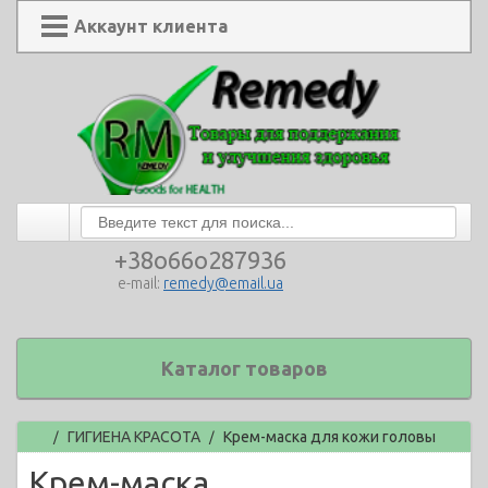
Аккаунт клиента
+38o66o287936
e-mail:
remedy@email.ua
Каталог товаров
Главная
ГИГИЕНА КРАСОТА
Крем-маска для кожи головы
/
/
Крем-маска