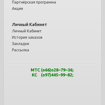
Партнёрская программа
Акции
Личный Кабинет
Личный Кабинет
История заказов
Закладки
Рассылка
МТС
(o66)o28~79
~
36
;
КС (o97)445~99
~
82;