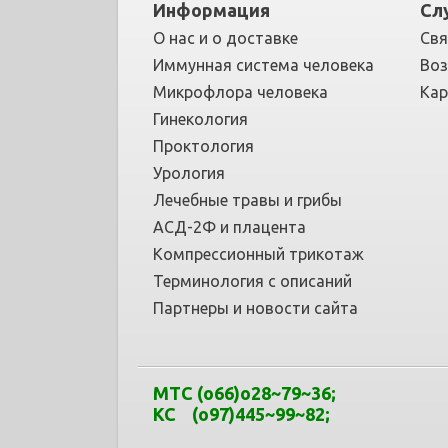
Информация
Сл
О нас и о доставке
Свя
Иммунная система человека
Воз
Микрофлора человека
Кар
Гинекология
Проктология
Урология
Лечебные травы и грибы
АСД-2Ф и плацента
Компрессионный трикотаж
Терминология с описаний
Партнеры и новости сайта
МТС
(o66)o28~79
~
36
;
КС (o97)445~99
~
82;