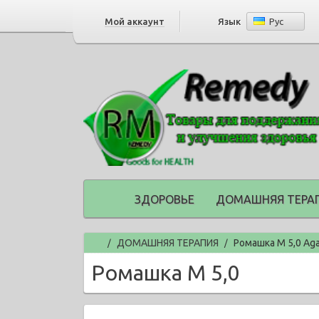
Мой аккаунт
Язык
Рус
ЗДОРОВЬЕ
ДОМАШНЯЯ ТЕРА
Главная
ДОМАШНЯЯ ТЕРАПИЯ
Ромашка М 5,0 Ag
/
/
Ромашка М 5,0