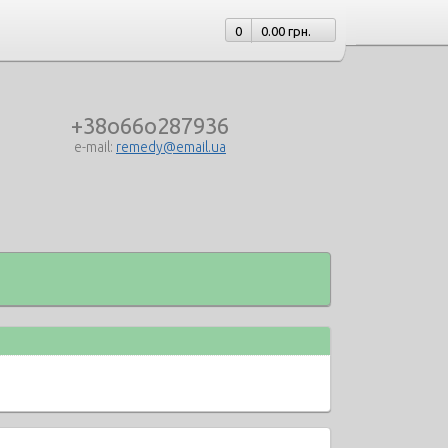
0
0.00 грн.
+38o66o287936
e-mail:
remedy@email.ua