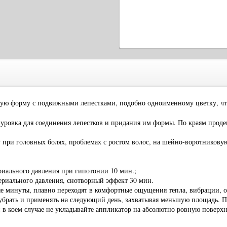
ую форму с подвижными лепестками, подобно одноименному цветку, что 
нуровка для соединения лепестков и придания им формы. По краям проде
 при головных болях, проблемах с ростом волос, на шейно-воротниковую
риального давления при гипотонии 10 мин.;
ериального давления, снотворный эффект 30 мин.
 минуты, плавно переходят в комфортные ощущения тепла, вибрации, ощ
 убрать и применять на следующий день, захватывая меньшую площадь.
и в коем случае не укладывайте аппликатор на абсолютно ровную поверх