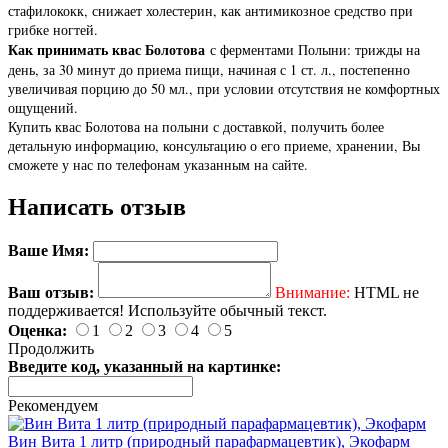
стафилококк, снижает холестерин, как антимикозное средство при
грибке ногтей.
Как принимать квас Болотова
с ферментами Полыни: трижды на
день, за 30 минут до приема пищи, начиная с 1 ст. л., постепенно
увеличивая порцию до 50 мл., при условии отсутствия не комфортных
ощущений.
Купить квас Болотова на полыни с доставкой, получить более
детальную информацию, консультацию о его приеме, хранении, Вы
сможете у нас по телефонам указанным на сайте.
Написать отзыв
Ваше Имя:
Ваш отзыв:
Внимание:
HTML не
поддерживается! Используйте обычный текст.
Оценка:
1
2
3
4
5
Продолжить
Введите код, указанный на картинке:
Рекомендуем
Вин Вита 1 литр (природный парафармацевтик), Экофарм