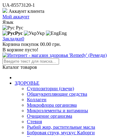
UA-85573120-1
Аккаунт клиента
Мой аккаунт
Язык
Рус
Рус
Укр
Eng
Закладки
0
Корзина покупок
0
0.00 грн.
В корзине пусто!
Каталог товаров
ЗДОРОВЬЕ
Суппозитории (свечи)
Общеукрепляющие средства
Коллаген
Микрофлора организма
Микроэлементы и витамины
Очищение организма
Стевия
Рыбий жир, растительные масла
Бобровая струя, мускус Каборги