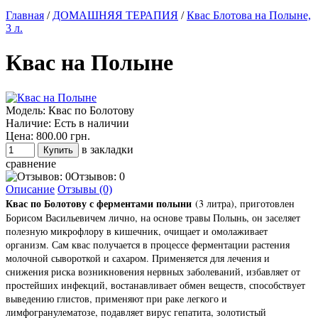
Главная
/
ДОМАШНЯЯ ТЕРАПИЯ
/
Квас Блотова на Полыне,
3 л.
Квас на Полыне
Модель:
Квас по Болотову
Наличие:
Есть в наличии
Цена:
800.00 грн.
в закладки
сравнение
Отзывов: 0
Описание
Отзывы (0)
Квас по Болотову с ферментами полыни
(3 литра), приготовлен
Борисом Васильевичем лично, на основе травы Полынь, он заселяет
полезную микрофлору в кишечник, очищает и омолаживает
организм. Сам квас получается в процессе ферментации растения
молочной сывороткой и сахаром. Применяется для лечения и
снижения риска возникновения нервных заболеваний, избавляет от
простейших инфекций, востанавливает обмен веществ, способствует
выведению глистов, применяют при раке легкого и
лимфогранулематозе, подавляет вирус гепатита, золотистый