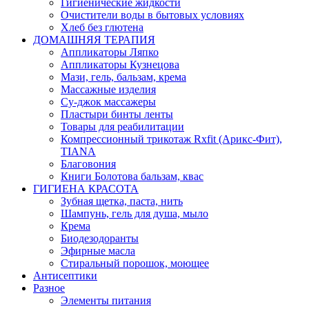
Гигиенические жидкости
Очистители воды в бытовых условиях
Хлеб без глютена
ДОМАШНЯЯ ТЕРАПИЯ
Аппликаторы Ляпко
Аппликаторы Кузнецова
Мази, гель, бальзам, крема
Массажные изделия
Су-джок массажеры
Пластыри бинты ленты
Товары для реабилитации
Компрессионный трикотаж Rxfit (Арикс-Фит),
TIANA
Благовония
Книги Болотова бальзам, квас
ГИГИЕНА КРАСОТА
Зубная щетка, паста, нить
Шампунь, гель для душа, мыло
Крема
Биодезодоранты
Эфирные масла
Стиральный порошок, моющее
Антисептики
Разное
Элементы питания