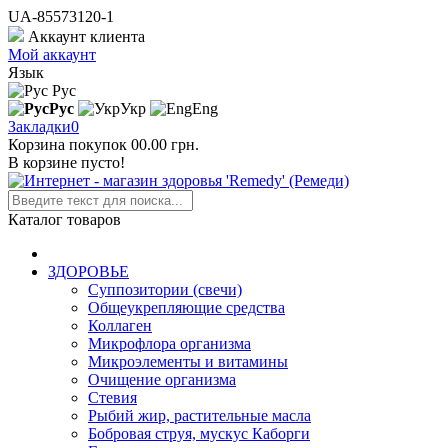
UA-85573120-1
Аккаунт клиента
Мой аккаунт
Язык
Рус
Рус
Укр
Eng
Закладки
0
Корзина покупок
0
0.00 грн.
В корзине пусто!
Каталог товаров
ЗДОРОВЬЕ
Суппозитории (свечи)
Общеукрепляющие средства
Коллаген
Микрофлора организма
Микроэлементы и витамины
Очищение организма
Стевия
Рыбий жир, растительные масла
Бобровая струя, мускус Каборги