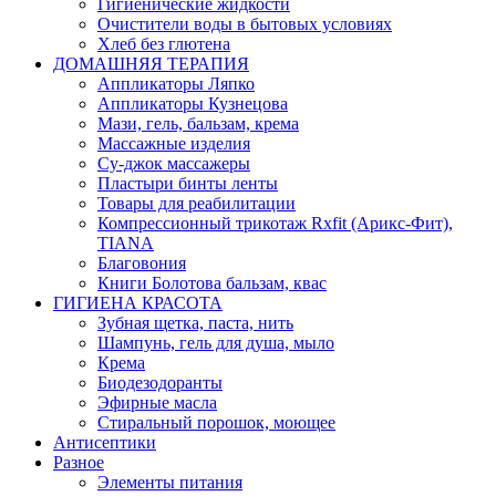
Гигиенические жидкости
Очистители воды в бытовых условиях
Хлеб без глютена
ДОМАШНЯЯ ТЕРАПИЯ
Аппликаторы Ляпко
Аппликаторы Кузнецова
Мази, гель, бальзам, крема
Массажные изделия
Су-джок массажеры
Пластыри бинты ленты
Товары для реабилитации
Компрессионный трикотаж Rxfit (Арикс-Фит),
TIANA
Благовония
Книги Болотова бальзам, квас
ГИГИЕНА КРАСОТА
Зубная щетка, паста, нить
Шампунь, гель для душа, мыло
Крема
Биодезодоранты
Эфирные масла
Стиральный порошок, моющее
Антисептики
Разное
Элементы питания