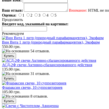
Ваше Имя:
Ваш отзыв:
Внимание:
HTML не под
Оценка:
1
2
3
4
5
Продолжить
Введите код, указанный на картинке:
Рекомендуем
Вин Вита 1 литр (природный парафармацевтик), Экофарм
550.00 грн.
АСД-2Ф свечи Активно-сбалансированного действия
135.00 грн.
Флараксин свечи, 10 суппозиториев
105.00 грн.