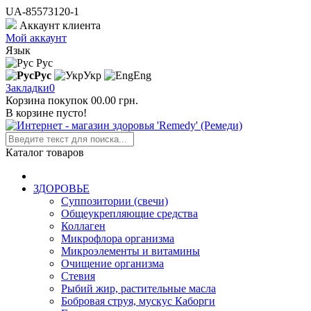
UA-85573120-1
Аккаунт клиента
Мой аккаунт
Язык
Рус
Рус
Укр
Eng
Закладки
0
Корзина покупок
0
0.00 грн.
В корзине пусто!
Каталог товаров
ЗДОРОВЬЕ
Суппозитории (свечи)
Общеукрепляющие средства
Коллаген
Микрофлора организма
Микроэлементы и витамины
Очищение организма
Стевия
Рыбий жир, растительные масла
Бобровая струя, мускус Каборги