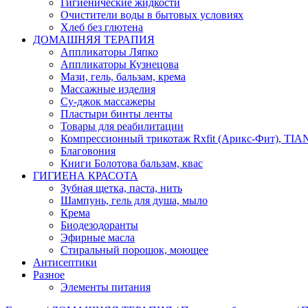
Гигиенические жидкости
Очистители воды в бытовых условиях
Хлеб без глютена
ДОМАШНЯЯ ТЕРАПИЯ
Аппликаторы Ляпко
Аппликаторы Кузнецова
Мази, гель, бальзам, крема
Массажные изделия
Су-джок массажеры
Пластыри бинты ленты
Товары для реабилитации
Компрессионный трикотаж Rxfit (Арикс-Фит), TI
Благовония
Книги Болотова бальзам, квас
ГИГИЕНА КРАСОТА
Зубная щетка, паста, нить
Шампунь, гель для душа, мыло
Крема
Биодезодоранты
Эфирные масла
Стиральный порошок, моющее
Антисептики
Разное
Элементы питания