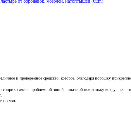
ластырь от бородавок, мозолей, натоптышей (6шт.)
отличное и проверенное средство, которое, благодаря порошку прикреплен
соприкасался с проблемной зоной - иначе обожжет кожу вокруг нее - эт
т.
е насухо.