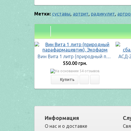
Метки:
суставы
,
артрит
,
радикулит
,
артро
Вин Вита 1 литр (природный парафармацевтик), Экофарм
550.00 грн.
Информация
Сл
О нас и о доставке
Свя