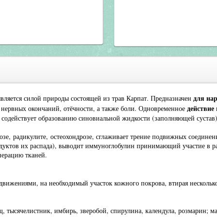
для на
, является силой природы состоящей из трав Карпат. Предназначен
действие
и нервных окончаний, отёчности, а также боли. Одновременное
 содействует образованию синовиальной жидкости (заполняющей сустав
розе,
радикулите,
остеохондрозе, сглаживает трение подвижных соединени
одуктов их распада), выводит иммуноглобулин принимающий участие в р
нерацию тканей.
движениями, на необходимый участок кожного покрова, втирая несколько
, тысячелистник, имбирь, зверобой, спирулина, календула, розмарин; ма