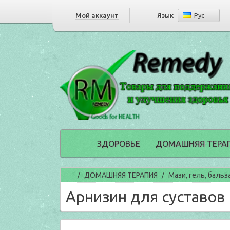
Мой аккаунт
Язык
Рус
ЗДОРОВЬЕ
ДОМАШНЯЯ ТЕРА
Главная
ДОМАШНЯЯ ТЕРАПИЯ
Мази, гель, бальз
/
/
Арнизин для суставов