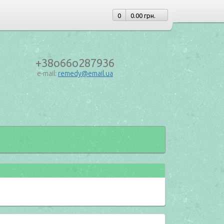
0
0.00 грн.
+38o66o287936
e-mail:
remedy@email.ua