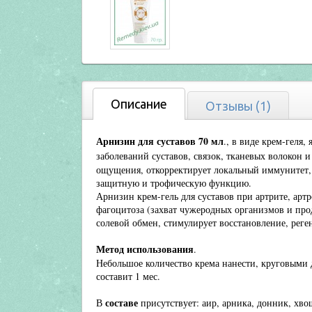
Описание
Отзывы (1)
Арнизин для суставов 70 мл
., в виде крем-геля
заболеваний суставов, связок, тканевых волокон 
ощущения, откорректирует локальный иммунитет,
защитную и трофическую функцию.
Арнизин крем-гель для суставов при артрите, арт
фагоцитоза (захват чужеродных организмов и пр
солевой обмен, стимулирует восстановление, реге
Метод использования
.
Небольшое количество крема нанести, круговыми 
составит 1 мес.
составе
В
присутствует:
аир,
арника,
донник, хвощ