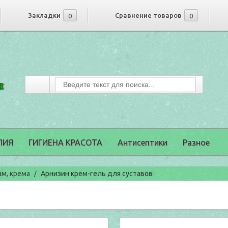
Закладки
Сравнение товаров
0
0
ПИЯ
ГИГИЕНА КРАСОТА
Антисептики
Разное
ам, крема
Арнизин крем-гель для суставов
/