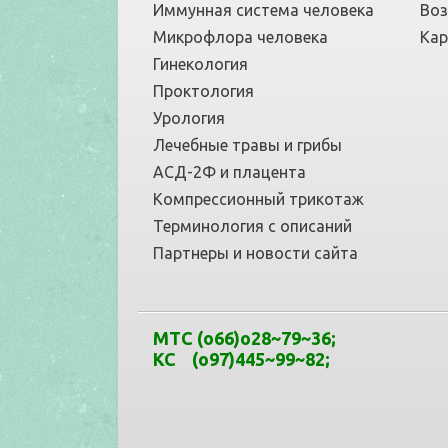
Иммунная система человека
Воз
Микрофлора человека
Кар
Гинекология
Проктология
Урология
Лечебные травы и грибы
АСД-2Ф и плацента
Компрессионный трикотаж
Терминология с описаний
Партнеры и новости сайта
МТС
(o66)o28~79
~
36
;
КС (o97)445~99
~
82;