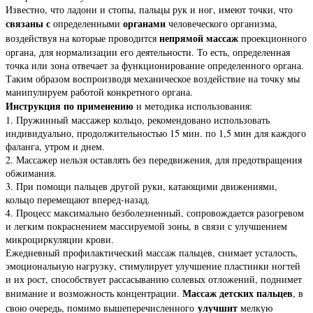
Известно, что ладони и стопы, пальцы рук и ног, имеют точки, что
связаны с
органами
определенными
человеческого организма,
непрямой массаж
воздействуя на которые проводится
проекционного
органа, для нормализации его деятельности. То есть, определенная
точка или зона отвечает за функционирование определенного органа.
Таким образом воспроизводя механическое воздействие на точку мы
манипулируем работой конкретного органа.
Инструкция по применению
и методика использования:
1. Пружинный массажер кольцо, рекомендовано использовать
индивидуально, продолжительностью 15 мин. по 1,5 мин для каждого
фаланга, утром и днем.
2. Массажер нельзя оставлять без передвижения, для предотвращения
обжимания.
3. При помощи пальцев другой руки, катающими движениями,
кольцо перемещают вперед-назад.
4. Процесс максимально безболезненный, сопровождается разогревом
и легким покраснением массируемой зоны, в связи с улучшением
микроциркуляции крови.
Ежедневный профилактический массаж пальцев, снимает усталость,
эмоциональную нагрузку, стимулирует улучшение пластинки ногтей
и их рост, способствует рассасыванию солевых отложений, поднимет
Массаж
детских пальцев
внимание и возможность концентрации.
, в
улучшит
свою очередь, помимо вышеперечисленного
мелкую