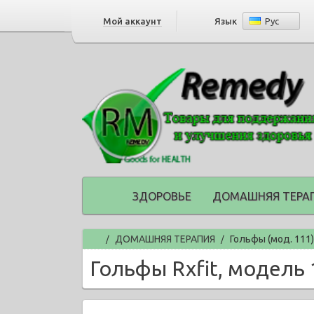
Мой аккаунт
Язык
Рус
ЗДОРОВЬЕ
ДОМАШНЯЯ ТЕРА
Главная
ДОМАШНЯЯ ТЕРАПИЯ
Гольфы (мод. 111)
/
/
Гольфы Rxfit, модель 