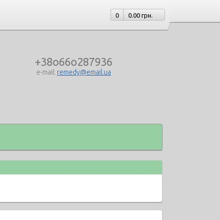
0
0.00 грн.
+38o66o287936
e-mail:
remedy@email.ua