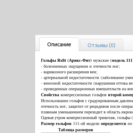
Описание
Отзывы (0)
Гольфы Rxfit (Арикс-Фит)
модель 111
мужские (
- болезненных
ощущении и
отечности ног;
- варикозного расширения вен;
- артериальной недостаточности (
заболевание уме
- венозной
недостаточности (
нарушения оттока ве
- проведенных операционных вмешательств на вен
Свойства
второй комп
компрессионных гольфов
Использование гольфов с градуированным давлени
отечность ног, защитит от рецидивов после опера
плавным уменьшением переходит в область икрон
Одевая утром компрессионный трикотаж, гольфы (н
Размер гольфов
определяется
111-ой модели
по 
Таблица размеров