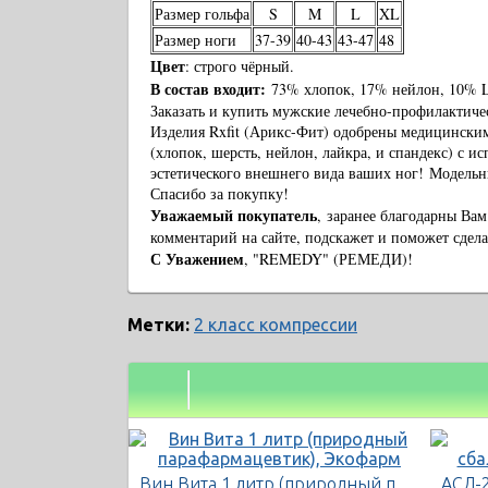
Размер гольфа
S
M
L
XL
Размер ноги
37-39
40-43
43-47
48
Цвет
: строго чёрный.
В состав входит:
73% хлопок, 17% нейлон, 10% L
Заказать и купить мужские лечебно-профилактичес
Изделия Rxfit (Арикс-Фит) одобрены медицински
(хлопок, шерсть, нейлон, лайкра, и спандекс) с 
эстетического внешнего вида ваших ног!
Модельны
Спасибо за покупку!
Уважаемый покупатель
, заранее благодарны Вам
комментарий на сайте, подскажет и поможет сдел
С Уважением
, "REMEDY" (РЕМЕДИ)!
Метки:
2 класс компрессии
Вин Вита 1 литр (природный парафармацевтик), Экофарм