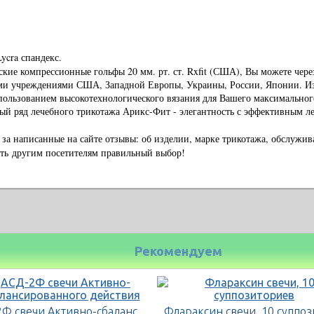
ycra спандекс.
кие компрессионные гольфы 20 мм. рт. ст. Rxfit (США), Вы можете чер
ми учреждениями США, Западной Европы, Украины, России, Японии. Из
использованием высокотехнологического вязания для Вашего максимальног
й ряд лечебного трикотажа Арикс-Фит - элегантность с эффективным л
 за написанные на сайте отзывы: об изделии, марке трикотажа, обслужи
ать
другим посетителям правильный выбор!
Рекомендуем
АСД-2Ф свечи Активно-сбалансированного действия