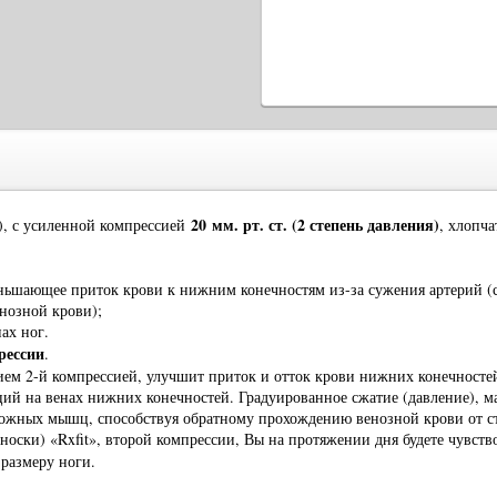
20 мм. рт. ст. (2 степень давления)
), с усиленной компрессией
, хлопч
ньшающее приток крови к нижним конечностям из-за сужения артерий (с
нозной крови);
ах ног.
рессии
.
ем 2-й компрессией, улучшит приток и отток крови нижних конечностей,
ций на венах нижних конечностей. Градуированное сжатие (давление), м
ожных мышц, способствуя обратному прохождению венозной крови от ст
оски) «Rxfit», второй компрессии, Вы на протяжении дня будете чувство
размеру ноги.