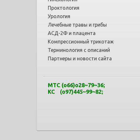
Проктология
Урология
Лечебные травы и грибы
АСД-2Ф и плацента
Компрессионный трикотаж
Терминология с описаний
Партнеры и новости сайта
МТС
(o66)o28~79
~
36
;
КС (o97)445~99
~
82;