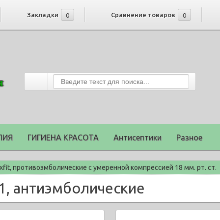
Закладки
Сравнение товаров
0
0
ПИЯ
ГИГИЕНА КРАСОТА
Антисептики
Разное
Rxfit, противоэмболические с умеренной компрессией 18 мм. рт. ст.
01, антиэмболические