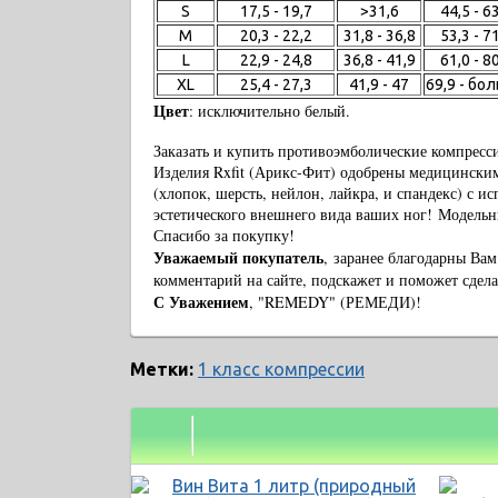
S
17,5 - 19,7
>31,6
44,5 - 6
M
20,3 - 22,2
31,8 - 36,8
53,3 - 7
L
22,9 - 24,8
36,8 - 41,9
61,0 - 8
XL
25,4 - 27,3
41,9 - 47
69,9 - бо
Цвет
: исключительно белый.
Заказать и купить противоэмболические компресси
Изделия Rxfit (Арикс-Фит) одобрены медицински
(хлопок, шерсть, нейлон, лайкра, и спандекс) с 
эстетического внешнего вида ваших ног!
Модельны
Спасибо за покупку!
Уважаемый покупатель
, заранее благодарны Вам
комментарий на сайте, подскажет и поможет сдел
С Уважением
, "REMEDY" (РЕМЕДИ)!
Метки:
1 класс компрессии