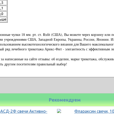
3,5
1,1
0,0
льше
онные чулки 18 мм. рт. ст. Rxfit (США), Вы можете через корзину или 
ми учреждениями США, Западной Европы, Украины, России, Японии. Из
использованием высокотехнологического вязания для Вашего максимально
й ряд лечебного трикотажа Арикс-Фит - элегантность с эффективным л
 за написанные на сайте отзывы: об изделии, марке трикотажа, обслужи
ать
другим посетителям правильный выбор!
Рекомендуем