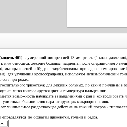
модель 401
(
), с умеренной компрессией 18 мм. рт. ст. (1 класс давления)
 к ним относятся: лежачие больные, пациенты после операционного вмеш
ы), мышцы голеней и бёдер не задействованы, природное помпирование (
рови), для улучшения кровообращения, используют антиэмболический три
о есть при родах.
госпитального трикотажа) для лежачих больных, по каким причинам в б
зделие, легко контролируется цвет и температура пальцев ног.
 имеется возможность наблюдать за выделениями с ран и контролировать 
ах, уничтожая большинство паразитирующих микроорганизмов.
ывает минимальное раздражающее действие на кожный покров - гиппоалл
определяется
ли
по
обхватам щиколотки, голени и бедра
.
см.