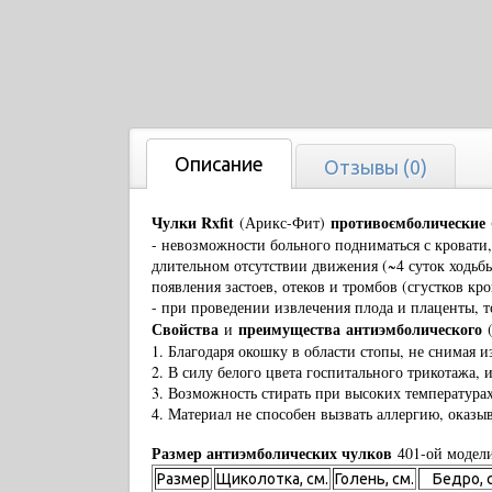
Описание
Отзывы (0)
Чулки Rxfit
противоємболические
(Арикс-Фит)
- невозможности больного подниматься с кровати,
длительном отсутствии движения (~4 суток ходьб
появления застоев, отеков и тромбов (сгустков к
- при проведении извлечения плода и плаценты, т
Свойства
преимущества
антиэмболического
и
(
1. Благодаря окошку в области стопы, не снимая и
2. В силу белого цвета госпитального трикотажа,
3. Возможность стирать при высоких температур
4. Материал не способен вызвать аллергию, оказ
Размер антиэмболических чулков
401-ой моде
Размер
Щиколотка, см.
Голень, см.
Бедро, 