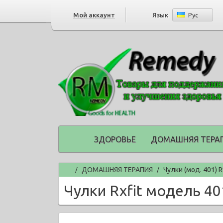
Мой аккаунт
Язык
Рус
ЗДОРОВЬЕ
ДОМАШНЯЯ ТЕРА
Главная
ДОМАШНЯЯ ТЕРАПИЯ
Чулки (мод. 401) 
/
/
Чулки Rxfit модель 4