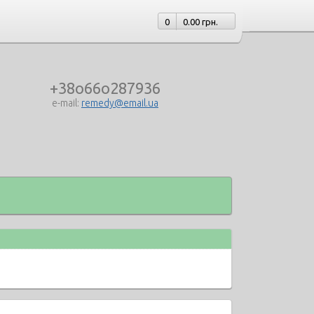
0
0.00 грн.
+38o66o287936
e-mail:
remedy@email.ua