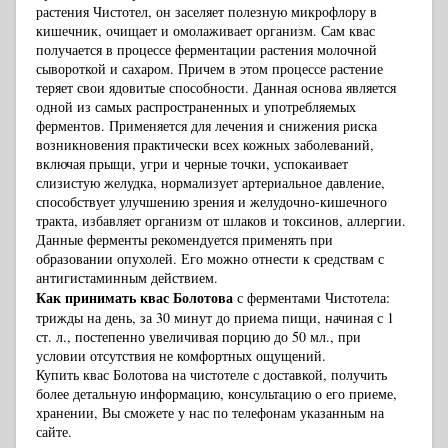
растения Чистотел, он заселяет полезную микрофлору в
кишечник, очищает и омолаживает организм. Сам квас
получается в процессе ферментации растения молочной
сывороткой и сахаром. Причем в этом процессе растение
теряет свои ядовитые способности. Данная основа является
одной из самых распространенных и употребляемых
ферментов. Применяется для лечения и снижения риска
возникновения практически всех кожных заболеваний,
включая прыщи, угри и черные точки, успокаивает
слизистую желудка, нормализует артериальное давление,
способствует улучшению зрения и желудочно-кишечного
тракта, избавляет организм от шлаков и токсинов, аллергии.
Данные ферменты рекомендуется применять при
образовании опухолей. Его можно отнести к средствам с
антигистаминным действием.
Как принимать квас Болотова
с ферментами Чистотела:
трижды на день, за 30 минут до приема пищи, начиная с 1
ст. л., постепенно увеличивая порцию до 50 мл., при
условии отсутствия не комфортных ощущений.
Купить квас Болотова на чистотеле с доставкой, получить
более детальную информацию, консультацию о его приеме,
хранении, Вы сможете у нас по телефонам указанным на
сайте.