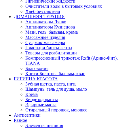
Гигиенические жидкости
Очистители воды в бытовых условиях
Хлеб без глютена
ДОМАШНЯЯ ТЕРАПИЯ
Аппликаторы Ляпко
Аппликаторы Кузнецова
Мази, гель, бальзам, крема
Массажные изделия
Су-джок массажеры
Пластыри бинты ленты
Товары для реабилитации
Компрессионный трикотаж Rxfit (Арикс-Фит),
TIANA
Благовония
Книги Болотова бальзам, квас
ГИГИЕНА КРАСОТА
Зубная щетка, паста, нить
Шампунь, гель для душа, мыло
Крема
Биодезодоранты
Эфирные масла
Стиральный порошок, моющее
Антисептики
Разное
Элементы питания