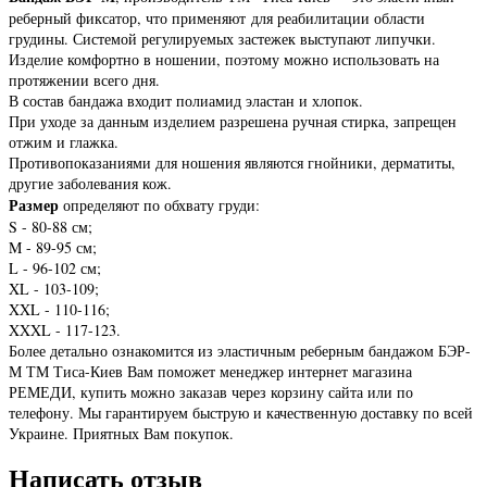
реберный фиксатор, что применяют для реабилитации области
грудины. Системой регулируемых застежек выступают липучки.
Изделие комфортно в ношении, поэтому можно использовать на
протяжении всего дня.
В состав бандажа входит полиамид эластан и хлопок.
При уходе за данным изделием разрешена ручная стирка, запрещен
отжим и глажка.
Противопоказаниями для ношения являются гнойники, дерматиты,
другие заболевания кож.
Размер
определяют по обхвату груди:
S - 80-88 см;
M - 89-95 см;
L - 96-102 см;
XL - 103-109;
XXL - 110-116;
XXXL - 117-123.
Более детально ознакомится из эластичным реберным бандажом БЭР-
М ТМ Тиса-Киев Вам поможет менеджер интернет магазина
РЕМЕДИ, купить можно заказав через корзину сайта или по
телефону. Мы гарантируем быструю и качественную доставку по всей
Украине. Приятных Вам покупок.
Написать отзыв