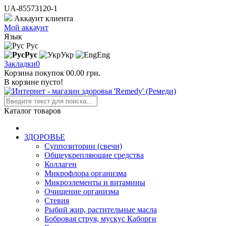
UA-85573120-1
Аккаунт клиента
Мой аккаунт
Язык
Рус
Рус
Укр
Eng
Закладки
0
Корзина покупок
0
0.00 грн.
В корзине пусто!
Каталог товаров
ЗДОРОВЬЕ
Суппозитории (свечи)
Общеукрепляющие средства
Коллаген
Микрофлора организма
Микроэлементы и витамины
Очищение организма
Стевия
Рыбий жир, растительные масла
Бобровая струя, мускус Каборги