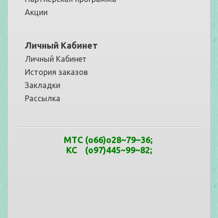
Акции
Личный Кабинет
Личный Кабинет
История заказов
Закладки
Рассылка
МТС
(o66)o28~79
~
36
;
КС (o97)445~99
~
82;