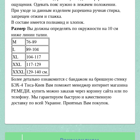
ощущения. Одевать пояс нужно в лежачем положении.
При уходе за данным изделием разрешена ручная стирка,
запрещен отжим и глажка.
В составе имеется полиамид и хлопок.
Размер
Вы должны определять по окружности на 10 см
ниже линии талии.
M
76-89
L
89-104
XL
104-117
XXL
117-129
XXXL
129-140 см.
Более детально ознакомится с бандажом на брюшную стенку
БЭХ-4 Тиса-Киев Вам поможет менеджер интернет магазина
РЕМЕДИ, купить можно заказав через корзину сайта или по
телефону. Мы гарантируем быструю и качественную
доставку по всей Украине. Приятных Вам покупок.
Рекомендуем