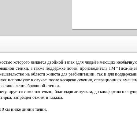
енностью которого является двойной запах (для людей имеющих необычну
рюшной стенки, а также поддержке почек, производитель ТМ "Тиса-Киев
ешательство на области живота для реабилитации, так и для поддержани
ях используют в случае: после кесарево сечения, операционных вмешате
восстановления брюшной стенки.
егулируется самостоятельно, благодаря липучкам, до комфортного ощущ
стирка, запрещен отжим и глажка.
10 см ниже линии талии.