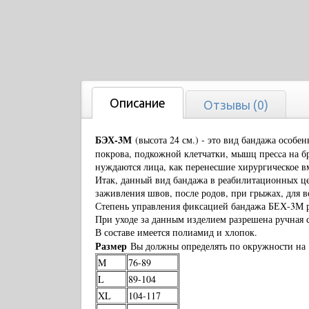
Описание
Отзывы (0)
БЭХ-3М
(высота 24 см.) - это вид бандажа особ
покрова, подкожной клетчатки, мышц пресcа на б
нуждаются лица, как перенесшие хирургическое вм
Итак, данный вид бандажа в реабилитационных цел
заживления швов, после родов, при грыжах, для 
Степень управления фиксацией бандажа БЕХ-3М р
При уходе за данным изделием разрешена ручная 
В составе имеется полиамид и хлопок.
Размер
Вы должны определять по окружности на 
M
76-89
L
89-104
XL
104-117