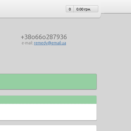
0
0.00 грн.
+38o66o287936
e-mail:
remedy@email.ua