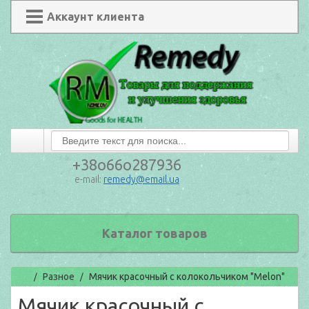
Аккаунт клиента
+38o66o287936
e-mail:
remedy@email.ua
Каталог товаров
Главная
Разное
Мячик красочный с колокольчиком "Melon"
/
/
Мячик красочный с